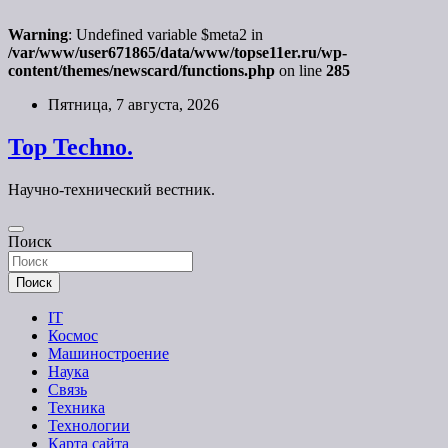
Warning
: Undefined variable $meta2 in
/var/www/user671865/data/www/topse11er.ru/wp-
content/themes/newscard/functions.php
on line
285
Перейти
Пятница, 7 августа, 2026
к
содержимому
Top Techno.
Научно-технический вестник.
Поиск
Поиск
IT
Космос
Машиностроение
Наука
Связь
Техника
Технологии
Карта сайта