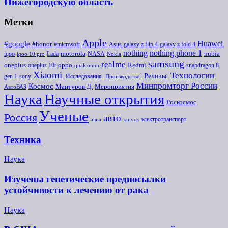
Нижегородскую область
Метки
Apple
Huawei
#google
#honor
#microsoft
galaxy z flip 4
Asus
galaxy z fold 4
nothing
nothing phone 1
iqoo
motorola
NASA
nubia
Lada
iqoo 10 pro
Nokia
samsung
realme
oneplus
oneplus 10t
oppo
Redmi
snapdragon 8
qualcomm
Xiaomi
Технологии
Релизы
gen 1
sony
Исследования
Производство
Минпромторг России
Космос
Мероприятия
Мантуров Д.
АвтоВАЗ
Наука
Научные открытия
Роскосмос
Ученые
Россия
авто
электротранспорт
авиа
запуск
Техника
Наука
Изучены генетические предпосылки
устойчивости к лечению от рака
Наука