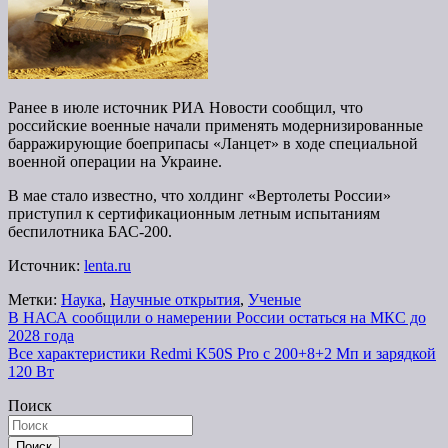
Ранее в июле источник РИА Новости сообщил, что
российские военные начали применять модернизированные
барражирующие боеприпасы «Ланцет» в ходе специальной
военной операции на Украине.
В мае стало известно, что холдинг «Вертолеты России»
приступил к сертификационным летным испытаниям
беспилотника БАС-200.
Источник:
lenta.ru
Метки:
Наука
,
Научные открытия
,
Ученые
Навигация
В НАСА сообщили о намерении России остаться на МКС до
2028 года
по
Все характеристики Redmi K50S Pro с 200+8+2 Мп и зарядкой
записям
120 Вт
Поиск
Поиск