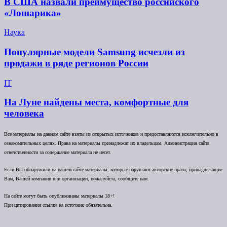
В США назвали преимущество российского
«Лошарика»
Наука
Популярные модели Samsung исчезли из
продажи в ряде регионов России
IT
На Луне найдены места, комфортные для
человека
Все материалы на данном сайте взяты из открытых источников и предоставляются исключительно в
ознакомительных целях. Права на материалы принадлежат их владельцам. Администрация сайта
ответственности за содержание материала не несет.
Если Вы обнаружили на нашем сайте материалы, которые нарушают авторские права, принадлежащие
Вам, Вашей компании или организации, пожалуйста, сообщите нам.
На сайте могут быть опубликованы материалы 18+!
При цитировании ссылка на источник обязательна.