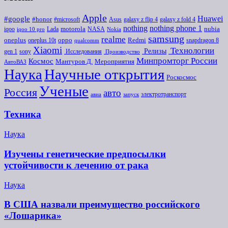
Apple
Huawei
#google
#honor
#microsoft
galaxy z flip 4
Asus
galaxy z fold 4
nothing
nothing phone 1
iqoo
motorola
NASA
nubia
Lada
iqoo 10 pro
Nokia
samsung
realme
oneplus
oneplus 10t
oppo
Redmi
snapdragon 8
qualcomm
Xiaomi
Технологии
Релизы
gen 1
sony
Исследования
Производство
Минпромторг России
Космос
Мероприятия
Мантуров Д.
АвтоВАЗ
Наука
Научные открытия
Роскосмос
Ученые
Россия
авто
электротранспорт
авиа
запуск
Техника
Наука
Изучены генетические предпосылки
устойчивости к лечению от рака
Наука
В США назвали преимущество российского
«Лошарика»