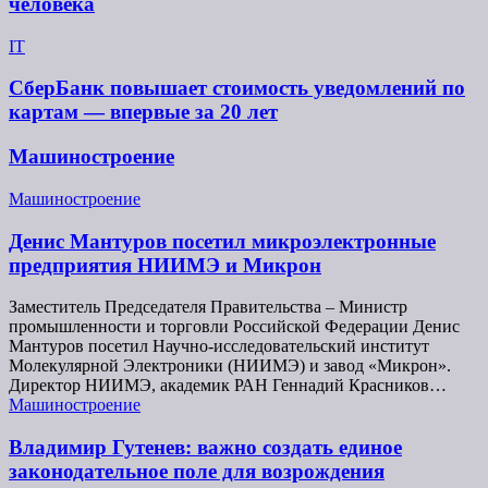
человека
IT
СберБанк повышает стоимость уведомлений по
картам — впервые за 20 лет
Машиностроение
Машиностроение
Денис Мантуров посетил микроэлектронные
предприятия НИИМЭ и Микрон
Заместитель Председателя Правительства – Министр
промышленности и торговли Российской Федерации Денис
Мантуров посетил Научно-исследовательский институт
Молекулярной Электроники (НИИМЭ) и завод «Микрон».
Директор НИИМЭ, академик РАН Геннадий Красников…
Машиностроение
Владимир Гутенев: важно создать единое
законодательное поле для возрождения