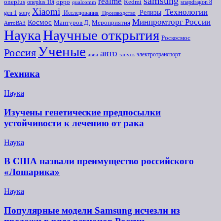
samsung
realme
oneplus
oneplus 10t
oppo
Redmi
snapdragon 8
qualcomm
Xiaomi
Технологии
Релизы
gen 1
sony
Исследования
Производство
Минпромторг России
Космос
Мероприятия
Мантуров Д.
АвтоВАЗ
Наука
Научные открытия
Роскосмос
Ученые
Россия
авто
электротранспорт
авиа
запуск
Техника
Наука
Изучены генетические предпосылки
устойчивости к лечению от рака
Наука
В США назвали преимущество российского
«Лошарика»
Наука
Популярные модели Samsung исчезли из