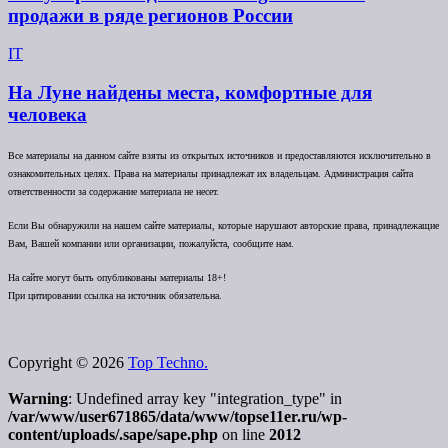
продажи в ряде регионов России
IT
На Луне найдены места, комфортные для
человека
Все материалы на данном сайте взяты из открытых источников и предоставляются исключительно в
ознакомительных целях. Права на материалы принадлежат их владельцам. Администрация сайта
ответственности за содержание материала не несет.
Если Вы обнаружили на нашем сайте материалы, которые нарушают авторские права, принадлежащие
Вам, Вашей компании или организации, пожалуйста, сообщите нам.
На сайте могут быть опубликованы материалы 18+!
При цитировании ссылка на источник обязательна.
Copyright © 2026
Top Techno.
Warning
: Undefined array key "integration_type" in
/var/www/user671865/data/www/topse11er.ru/wp-
content/uploads/.sape/sape.php
on line
2012