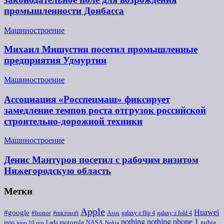
промышленности Донбасса
Машиностроение
Михаил Мишустин посетил промышленные
предприятия Удмуртии
Машиностроение
Ассоциация «Росспецмаш» фиксирует
замедление темпов роста отгрузок российской
строительно-дорожной техники
Машиностроение
Денис Мантуров посетил с рабочим визитом
Нижегородскую область
Метки
Apple
Huawei
#google
#honor
#microsoft
galaxy z flip 4
Asus
galaxy z fold 4
nothing
nothing phone 1
iqoo
motorola
NASA
nubia
Lada
iqoo 10 pro
Nokia