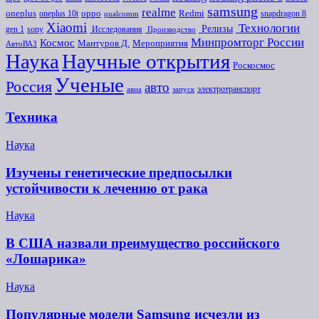
samsung
realme
oneplus
oneplus 10t
oppo
Redmi
snapdragon 8
qualcomm
Xiaomi
Технологии
Релизы
gen 1
sony
Исследования
Производство
Минпромторг России
Космос
Мероприятия
Мантуров Д.
АвтоВАЗ
Наука
Научные открытия
Роскосмос
Ученые
Россия
авто
электротранспорт
авиа
запуск
Техника
Наука
Изучены генетические предпосылки
устойчивости к лечению от рака
Наука
В США назвали преимущество российского
«Лошарика»
Наука
Популярные модели Samsung исчезли из