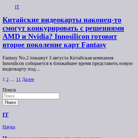
IT
Китайские видеокарты наконец-то
смогут конкурировать с решениями
AMD и Nvidia? Innosilicon готовит
второе поколение карт Fantasy
Fantasy No.2 покажут 3 августа Китайская компания
Innosilicon собирается в ближайшее время представить новую
видеокарту под…
Пагинация
1
2
…
11
Далее
записей
Поиск
Поиск
IT
Наука