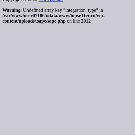
Warning
: Undefined array key "integration_type" in
/var/www/user671865/data/www/topse11er.ru/wp-
content/uploads/.sape/sape.php
on line
2012