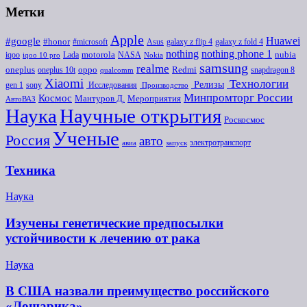
Метки
Apple
Huawei
#google
#honor
#microsoft
galaxy z flip 4
Asus
galaxy z fold 4
nothing
nothing phone 1
iqoo
motorola
NASA
nubia
Lada
iqoo 10 pro
Nokia
samsung
realme
oneplus
oneplus 10t
oppo
Redmi
snapdragon 8
qualcomm
Xiaomi
Технологии
Релизы
gen 1
sony
Исследования
Производство
Минпромторг России
Космос
Мероприятия
Мантуров Д.
АвтоВАЗ
Наука
Научные открытия
Роскосмос
Ученые
Россия
авто
электротранспорт
авиа
запуск
Техника
Наука
Изучены генетические предпосылки
устойчивости к лечению от рака
Наука
В США назвали преимущество российского
«Лошарика»