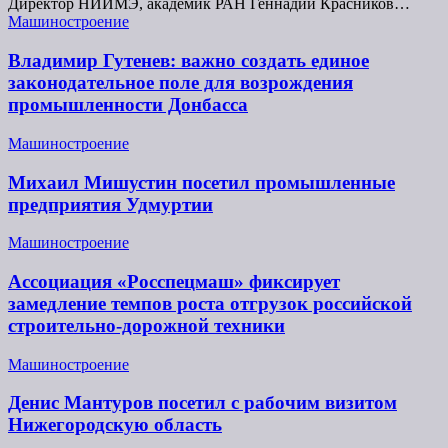
Директор НИИМЭ, академик РАН Геннадий Красников…
Машиностроение
Владимир Гутенев: важно создать единое
законодательное поле для возрождения
промышленности Донбасса
Машиностроение
Михаил Мишустин посетил промышленные
предприятия Удмуртии
Машиностроение
Ассоциация «Росспецмаш» фиксирует
замедление темпов роста отгрузок российской
строительно-дорожной техники
Машиностроение
Денис Мантуров посетил с рабочим визитом
Нижегородскую область