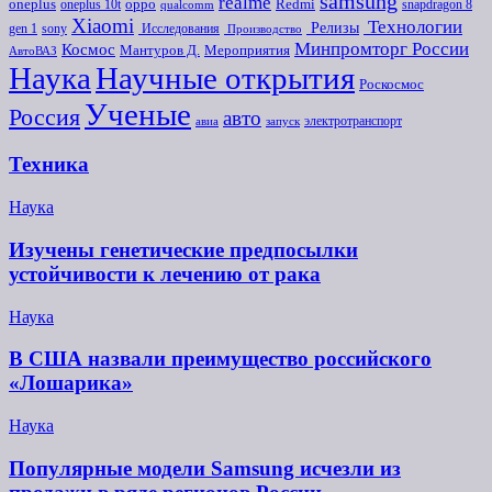
samsung
realme
oneplus
oneplus 10t
oppo
Redmi
snapdragon 8
qualcomm
Xiaomi
Технологии
Релизы
gen 1
sony
Исследования
Производство
Минпромторг России
Космос
Мероприятия
Мантуров Д.
АвтоВАЗ
Наука
Научные открытия
Роскосмос
Ученые
Россия
авто
электротранспорт
авиа
запуск
Техника
Наука
Изучены генетические предпосылки
устойчивости к лечению от рака
Наука
В США назвали преимущество российского
«Лошарика»
Наука
Популярные модели Samsung исчезли из