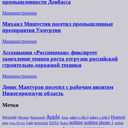
промышленности Донбасса
Машиностроение
Михаил Мишустин посетил промышленные
предприятия Удмуртии
Машиностроение
Ассоциация «Росспецмаш» фиксирует
замедление темпов роста отгрузок российской
строительно-дорожной техники
Машиностроение
Денис Мантуров посетил с рабочим визитом
Нижегородскую область
Метки
Apple
Huawei
#google
#honor
#microsoft
galaxy z flip 4
Asus
galaxy z fold 4
nothing
nothing phone 1
iqoo
motorola
NASA
nubia
Lada
iqoo 10 pro
Nokia