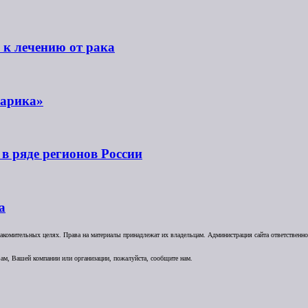
 к лечению от рака
шарика»
в ряде регионов России
а
комительных целях. Права на материалы принадлежат их владельцам. Администрация сайта ответственност
ам, Вашей компании или организации, пожалуйста, сообщите нам.