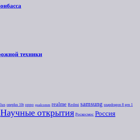
Донбасса
рожной техники
samsung
realme
lus
oneplus 10t
oppo
Redmi
snapdragon 8 gen 1
qualcomm
Научные открытия
Россия
Роскосмос