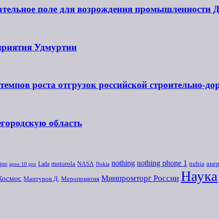
дательное поле для возрождения промышленности 
риятия Удмуртии
темпов роста отгрузок российской строительно-до
егородскую область
nothing
nothing phone 1
onep
qoo
motorola
NASA
nubia
Lada
iqoo 10 pro
Nokia
Наука
Минпромторг России
Космос
Мероприятия
Мантуров Д.