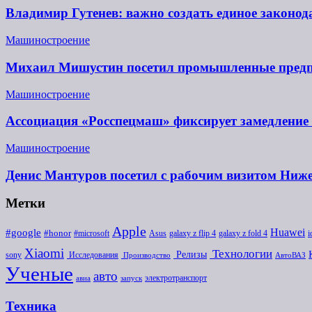
Владимир Гутенев: важно создать единое законо
Машиностроение
Михаил Мишустин посетил промышленные предп
Машиностроение
Ассоциация «Росспецмаш» фиксирует замедление 
Машиностроение
Денис Мантуров посетил с рабочим визитом Ниж
Метки
Apple
Huawei
#google
#honor
#microsoft
galaxy z flip 4
i
Asus
galaxy z fold 4
Xiaomi
Технологии
Релизы
sony
Исследования
Производство
АвтоВАЗ
Ученые
авто
электротранспорт
авиа
запуск
Техника