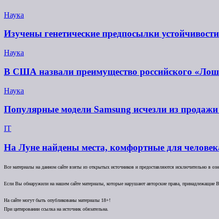
Наука
Изучены генетические предпосылки устойчивости
Наука
В США назвали преимущество российского «Ло
Наука
Популярные модели Samsung исчезли из продажи 
IT
На Луне найдены места, комфортные для человек
Все материалы на данном сайте взяты из открытых источников и предоставляются исключительно в озна
Если Вы обнаружили на нашем сайте материалы, которые нарушают авторские права, принадлежащие В
На сайте могут быть опубликованы материалы 18+!
При цитировании ссылка на источник обязательна.