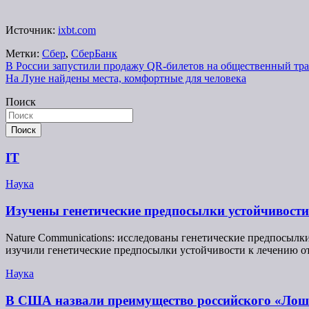
Источник:
ixbt.com
Метки:
Сбер
,
СберБанк
Навигация
В России запустили продажу QR-билетов на общественный тра
На Луне найдены места, комфортные для человека
по
Поиск
записям
Поиск
IT
Наука
Изучены генетические предпосылки устойчивости
Nature Communications: исследованы генетические предпосылки
изучили генетические предпосылки устойчивости к лечению о
Наука
В США назвали преимущество российского «Ло