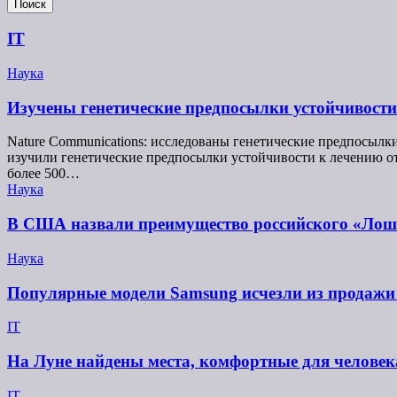
Поиск
IT
Наука
Изучены генетические предпосылки устойчивости
Nature Communications: исследованы генетические предпосылки
изучили генетические предпосылки устойчивости к лечению от
более 500…
Наука
В США назвали преимущество российского «Ло
Наука
Популярные модели Samsung исчезли из продажи 
IT
На Луне найдены места, комфортные для человек
IT