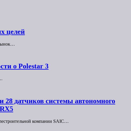
х целей
 рынок…
ти о Polestar 3
о…
К и 28 датчиков системы автономного
eRX5
билестроительной компании SAIC…