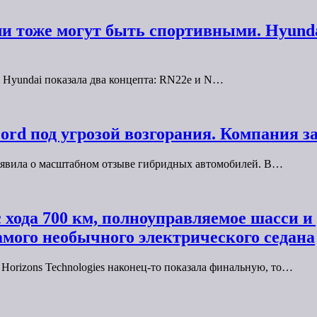
и тоже могут быть спортивными. Hyunda
 Hyundai показала два концепта: RN22e и N…
Ford под угрозой возгорания. Компания 
объявила о масштабном отзыве гибридных автомобилей. В…
запас хода 700 км, полноуправляемое шасси
амого необычного электрического седана
orizons Technologies наконец-то показала финальную, то…