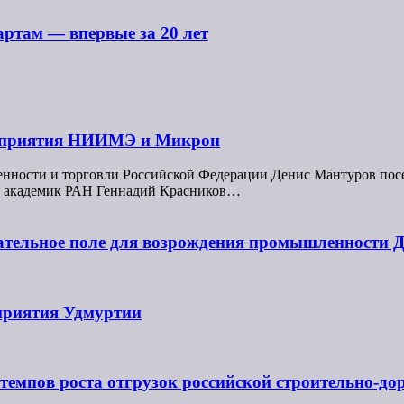
ртам — впервые за 20 лет
едприятия НИИМЭ и Микрон
енности и торговли Российской Федерации Денис Мантуров пос
 академик РАН Геннадий Красников…
дательное поле для возрождения промышленности 
риятия Удмуртии
темпов роста отгрузок российской строительно-до