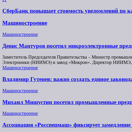
СберБанк повышает стоимость уведомлений по ка
Машиностроение
Машиностроение
Денис Мантуров посетил микроэлектронные пр
Заместитель Председателя Правительства – Министр промышл
Электроники (НИИМЭ) и завод «Микрон». Директор НИИМЭ,
Машиностроение
Владимир Гутенев: важно создать единое законо
Машиностроение
Михаил Мишустин посетил промышленные предп
Машиностроение
Ассоциация «Росспецмаш» фиксирует замедление 