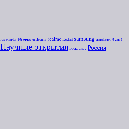
samsung
realme
lus
oneplus 10t
oppo
Redmi
snapdragon 8 gen 1
qualcomm
Научные открытия
Россия
Роскосмос