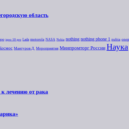
егородскую область
nothing
nothing phone 1
onep
qoo
motorola
NASA
nubia
Lada
iqoo 10 pro
Nokia
Наука
Минпромторг России
Космос
Мероприятия
Мантуров Д.
 к лечению от рака
шарика»