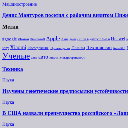
Машиностроение
Денис Мантуров посетил с рабочим визитом Ниж
Метки
Apple
Huawei
#google
#honor
#microsoft
galaxy z flip 4
i
Asus
galaxy z fold 4
Xiaomi
Технологии
Релизы
sony
Исследования
Производство
АвтоВАЗ
Ученые
авто
электротранспорт
авиа
запуск
Техника
Наука
Изучены генетические предпосылки устойчивости
Наука
В США назвали преимущество российского «Ло
Наука